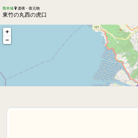
熊本城
遺構・復元物
東竹の丸西の虎口
+
−