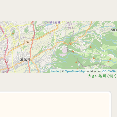
Leaflet
| ©
OpenStreetMap
contributors,
CC-BY-SA
大きい地図で開く