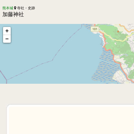
熊本城
寺社・史跡
加藤神社
+
−