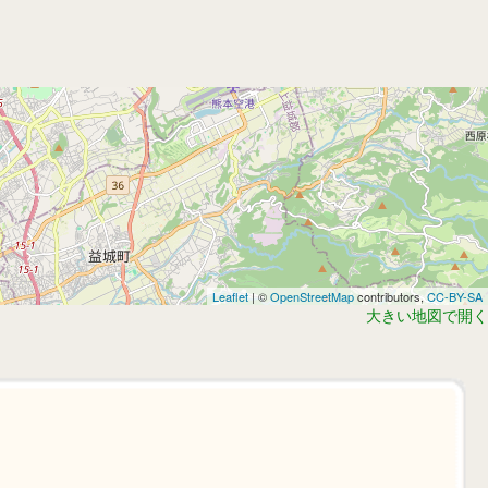
Leaflet
| ©
OpenStreetMap
contributors,
CC-BY-SA
大きい地図で開く