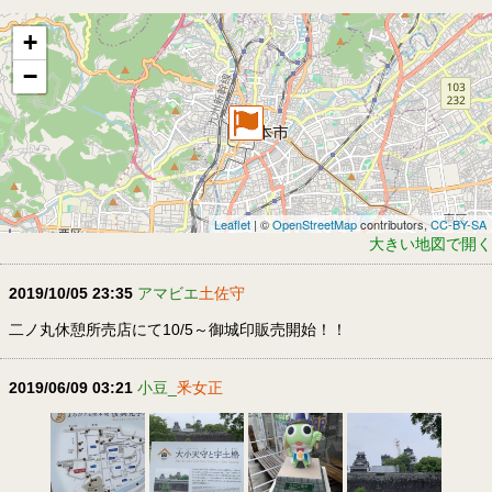
+
−
Leaflet
| ©
OpenStreetMap
contributors,
CC-BY-SA
大きい地図で開く
2019/10/05 23:35
アマビエ
土佐守
二ノ丸休憩所売店にて10/5～御城印販売開始！！
2019/06/09 03:21
小豆_
釆女正