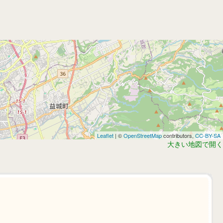
Leaflet
| ©
OpenStreetMap
contributors,
CC-BY-SA
大きい地図で開く