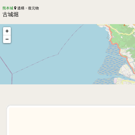
熊本城
遺構・復元物
古城堀
+
−