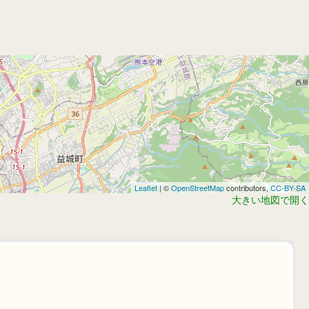
Leaflet
| ©
OpenStreetMap
contributors,
CC-BY-SA
大きい地図で開く