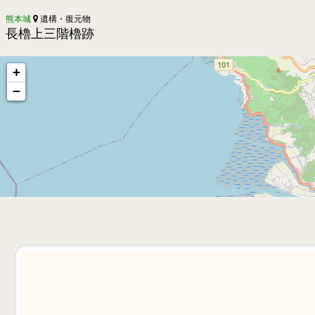
熊本城
遺構・復元物
長櫓上三階櫓跡
+
−