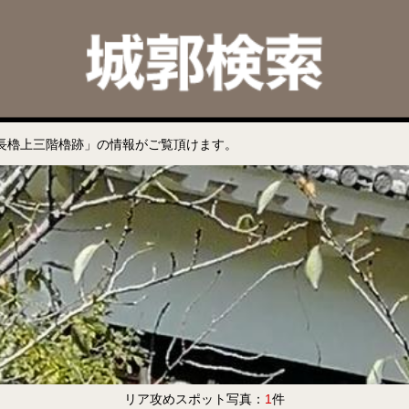
長櫓上三階櫓跡」の情報がご覧頂けます。
リア攻めスポット写真：
1
件