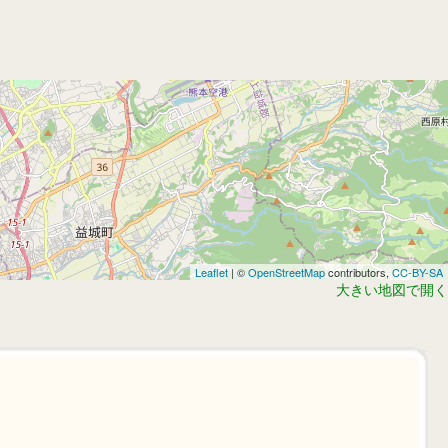
Leaflet
| ©
OpenStreetMap
contributors,
CC-BY-SA
大きい地図で開く