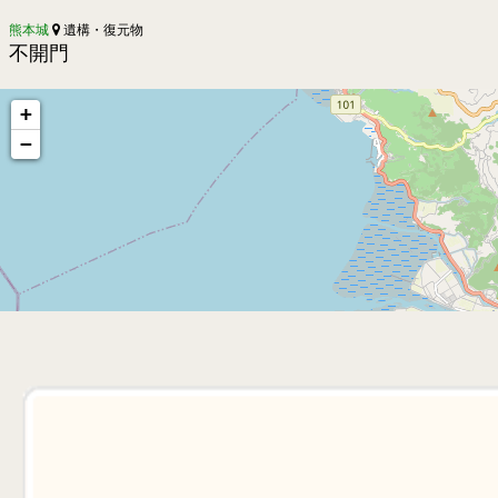
熊本城
遺構・復元物
不開門
+
−