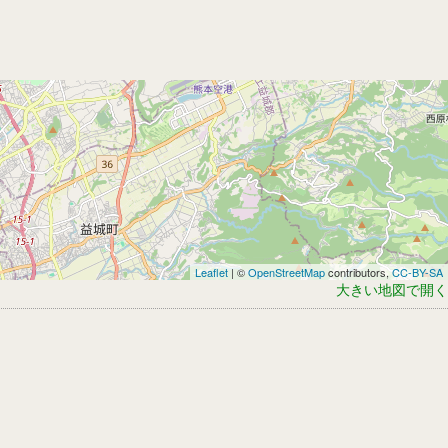
Leaflet
| ©
OpenStreetMap
contributors,
CC-BY-SA
大きい地図で開く