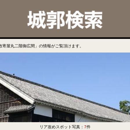
数寄屋丸二階御広間」の情報がご覧頂けます。
リア攻めスポット写真：
7
件