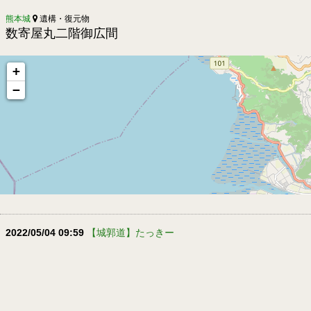
熊本城
遺構・復元物
数寄屋丸二階御広間
+
−
2022/05/04 09:59
【城郭道】たっきー