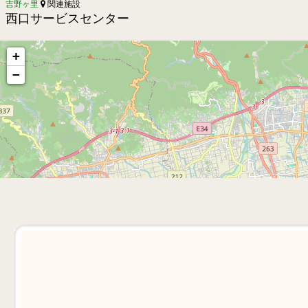
吉野ヶ里
関連施設
西口サービスセンター
+
−