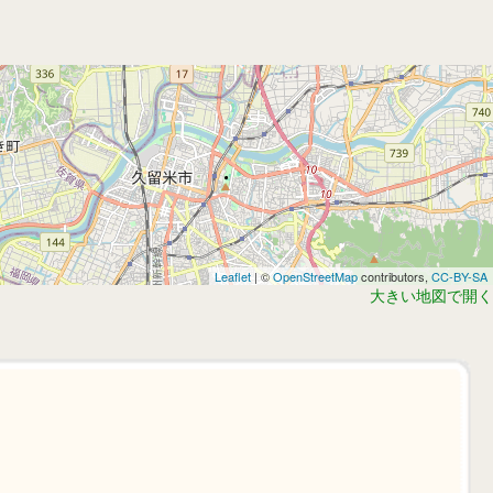
Leaflet
| ©
OpenStreetMap
contributors,
CC-BY-SA
大きい地図で開く