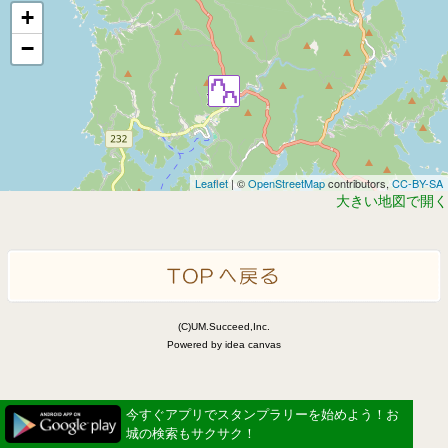
+
−
Leaflet
| ©
OpenStreetMap
contributors,
CC-BY-SA
大きい地図で開く
(C)UM.Succeed,Inc.
Powered by idea canvas
今すぐアプリでスタンプラリーを始めよう！お
城の検索もサクサク！