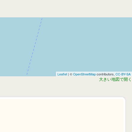
Leaflet
| ©
OpenStreetMap
contributors,
CC-BY-SA
大きい地図で開く