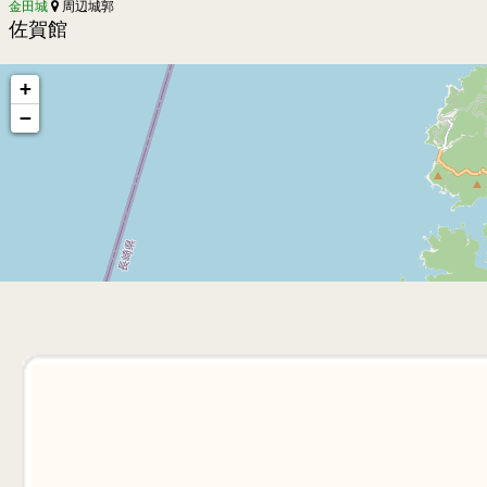
金田城
周辺城郭
佐賀館
+
−