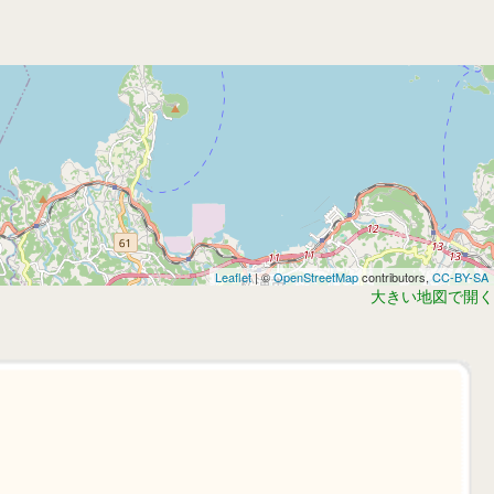
Leaflet
| ©
OpenStreetMap
contributors,
CC-BY-SA
大きい地図で開く