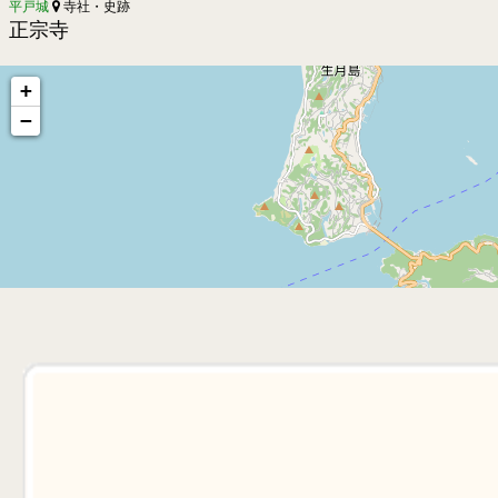
平戸城
寺社・史跡
正宗寺
+
−