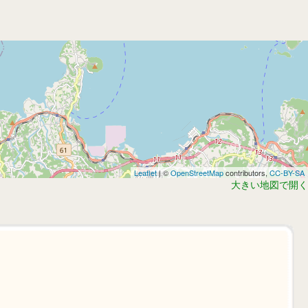
Leaflet
| ©
OpenStreetMap
contributors,
CC-BY-SA
大きい地図で開く