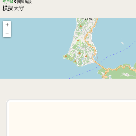
平戸城
関連施設
模擬天守
+
−