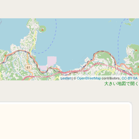
Leaflet
| ©
OpenStreetMap
contributors,
CC-BY-SA
大きい地図で開く