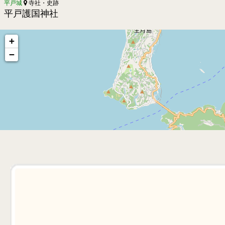
平戸城
寺社・史跡
平戸護国神社
+
−