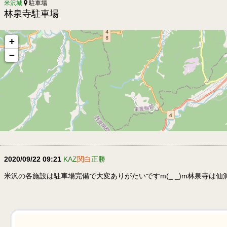
米沢城
駐車場
林泉寺駐車場
+
−
2020/09/22 09:21
KAZ
関白
正勝
米沢の各施設は駐車場完備で大変ありがたいですm(_ _)m林泉寺は仙