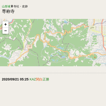
山形城
寺社・史跡
専称寺
+
−
2020/09/21 05:25
KAZ
関白
正勝