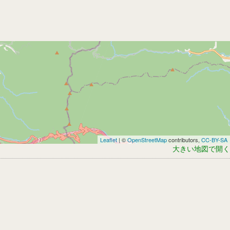
Leaflet
| ©
OpenStreetMap
contributors,
CC-BY-SA
大きい地図で開く