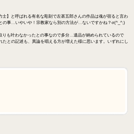
力士】と呼ばれる有名な彫刻で左甚五郎さんの作品は魂が宿ると言わ
の事…いやいや！宗教家なら別の方法が…ないですかね？σ(^_^;)
取りも叶わなかったとの事なので多分…遺品が納められているので
されたとの記述も、異論を唱える方が増えた様に思います。いずれにし