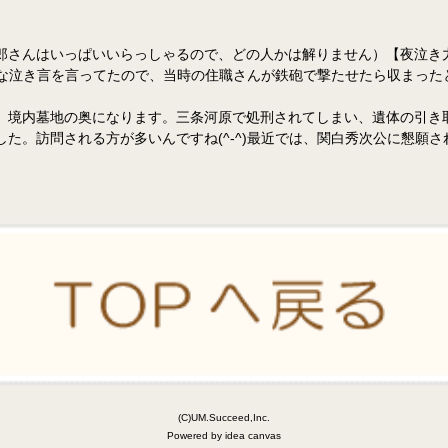
郎さんはいっぱいいらっしゃるので、どの人かは解りません）【夜泣き
夜な泣き言を言ってたので、当時の住職さんが鉄砲で撃たせたら収まったと
、境内墓地の奥になります。三条河原で処刑されてしまい、遺体の引き
た。訪問される方が多いんですね(^-^)最近では、関白秀次公に懇願
(C)UM.Succeed,Inc.
Powered by idea canvas