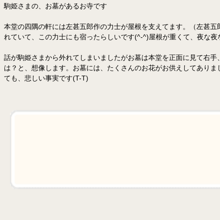
駒姫さまの、お墓があるお寺です
本堂の四隅の軒には左甚五郎作の力士が屋根を支えてます。（左甚五
れていて、この力士にも宿ったらしいです(^-^)屋根が重くて、夜な
話が駒姫さまから外れてしまいましたがお墓は本堂を正面に見て右手
は？と、想像します。お墓には、たくさんのお花がお供えしてありまし
ても、悲しい事実です(T-T)