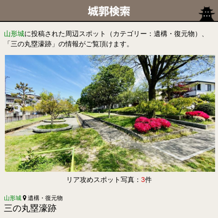
山形城
に投稿された周辺スポット（カテゴリー：遺構・復元物）、
「三の丸塁濠跡」の情報がご覧頂けます。
リア攻めスポット写真：
3
件
山形城
遺構・復元物
三の丸塁濠跡