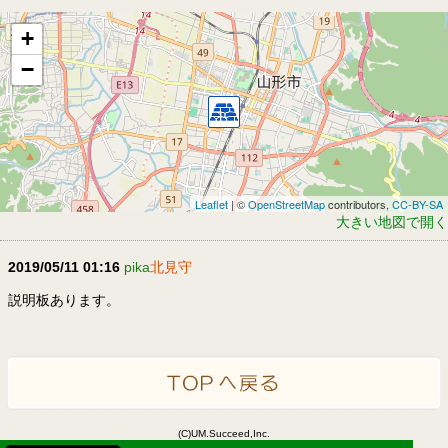
+
−
Leaflet
| ©
OpenStreetMap
contributors,
CC-BY-SA
大きい地図で開く
2019/05/11 01:16
pika
北見守
説明板あります。
(C)UM.Succeed,Inc.