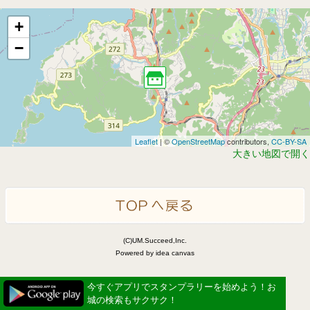
+
−
Leaflet
| ©
OpenStreetMap
contributors,
CC-BY-SA
大きい地図で開く
(C)UM.Succeed,Inc.
Powered by idea canvas
今すぐアプリでスタンプラリーを始めよう！お
城の検索もサクサク！