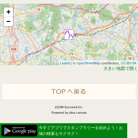
+
−
Leaflet
| ©
OpenStreetMap
contributors,
CC-BY-SA
大きい地図で開く
(C)UM.Succeed,Inc.
Powered by idea canvas
今すぐアプリでスタンプラリーを始めよう！お
城の検索もサクサク！