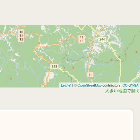
Leaflet
| ©
OpenStreetMap
contributors,
CC-BY-SA
大きい地図で開く