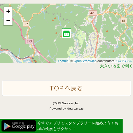
+
−
Leaflet
| ©
OpenStreetMap
contributors,
CC-BY-SA
大きい地図で開く
(C)UM.Succeed,Inc.
Powered by idea canvas
今すぐアプリでスタンプラリーを始めよう！お
城の検索もサクサク！