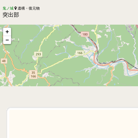
鬼ノ城
遺構・復元物
突出部
+
−