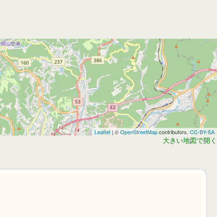
Leaflet
| ©
OpenStreetMap
contributors,
CC-BY-SA
大きい地図で開く