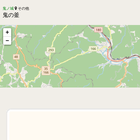
鬼ノ城
その他
鬼の釜
+
−