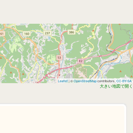
Leaflet
| ©
OpenStreetMap
contributors,
CC-BY-SA
大きい地図で開く