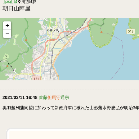
山本山城
周辺城郭
朝日山陣屋
+
−
2021/03/11 16:48
首藤
但馬守
通宗
奥羽越列藩同盟に加わって新政府軍に破れた山形藩水野忠弘が明治3