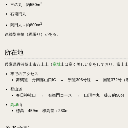
2
三の丸 - 約550m
右衛門丸
2
岡田丸 - 約800m
連続型曲輪（縄張り）がある。
所在地
兵庫県丹波篠山市八上上（
高城
山は高く美しい姿をしており、富士
車でのアクセス
舞鶴道 丹南篠山口IC → 県道306号線 → 国道372号
登山道
春日神社口 → 右衛門コース → 山頂本丸：徒歩約50分
高城
山
標高：459m 標高差：230m