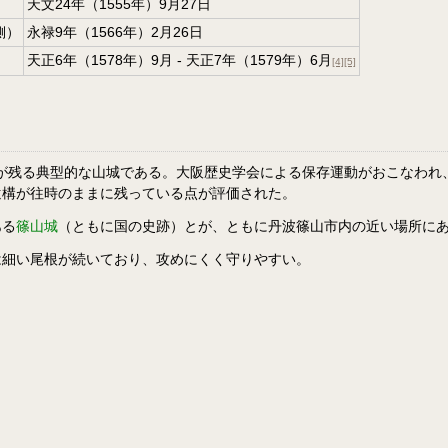
天文24年（1555年）9月27日
側）
永禄9年（1566年）2月26日
天正6年（1578年）9月 - 天正7年（1579年）6月
[4]
[5]
構が残る典型的な山城である。大阪歴史学会による保存運動がおこなわれ、
遺構が往時のままに残っている点が評価された。
ある
篠山城
（ともに国の史跡）とが、ともに丹波篠山市内の近い場所に
は細い尾根が続いており、攻めにくく守りやすい。