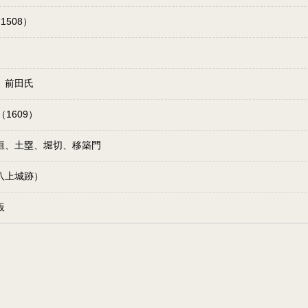
1508）
、前田氏
（1609）
垣、土塁、堀切、移築門
八上城跡）
板