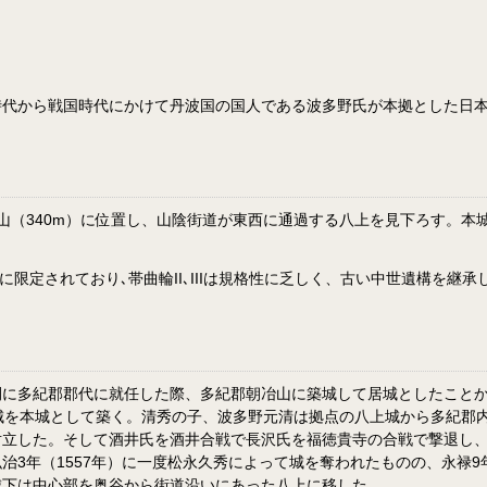
時代から戦国時代にかけて丹波国の国人である波多野氏が本拠とした日
寺山（340m）に位置し、山陰街道が東西に通過する八上を見下ろす。
限定されており､帯曲輪II､IIIは規格性に乏しく、古い中世遺構を継承
に多紀郡郡代に就任した際、多紀郡朝冶山に築城して居城としたことか
城を本城として築く。清秀の子、波多野元清は拠点の八上城から多紀郡
対立した。そして酒井氏を酒井合戦で長沢氏を福徳貴寺の合戦で撃退し
3年（1557年）に一度松永久秀によって城を奪われたものの、永禄9
城下は中心部を奥谷から街道沿いにあった八上に移した。