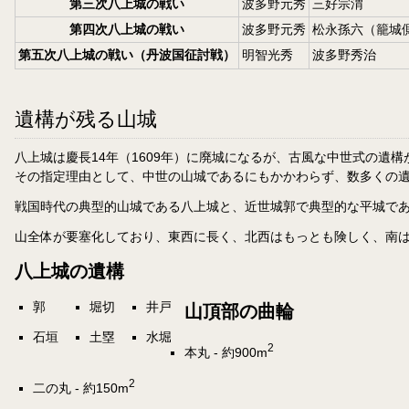
第三次八上城の戦い
波多野元秀
三好宗渭
第四次八上城の戦い
波多野元秀
松永孫六（籠城
第五次八上城の戦い（丹波国征討戦）
明智光秀
波多野秀治
遺構が残る山城
八上城は慶長14年（1609年）に廃城になるが、古風な中世式の遺
その指定理由として、中世の山城であるにもかかわらず、数多くの
戦国時代の典型的山城である八上城と、近世城郭で典型的な平城で
山全体が要塞化しており、東西に長く、北西はもっとも険しく、南
八上城の遺構
郭
堀切
井戸
山頂部の曲輪
石垣
土塁
水堀
2
本丸 - 約900m
2
二の丸 - 約150m