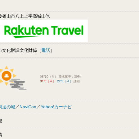
波篠山市八上上字高城山他
市文化財課文化財係［
電話
］
08/10（月） 降水確率：30%
31℃［-2］
22℃［-1］
詳細
周辺の城
／
NaviCon
／
Yahoo!カーナビ
城
清