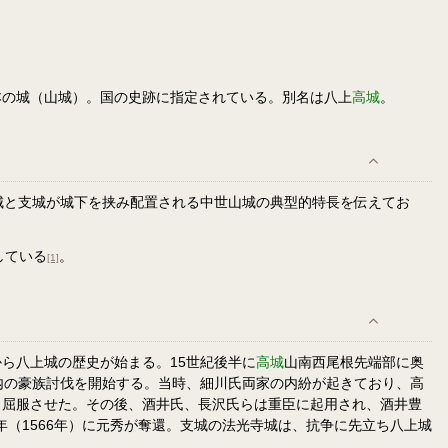
本の城（山城）。国の史跡に指定されている。別名は八上
高城
。
本城と支城が城下を挟み配置される中世山城の典型的特長を伝えてお
している
。
[1]
ら八上城の歴史が始まる。15世紀後半に
高城
山南西尾根先端部に奥
内の豪族討伐を開始する。当時、細川氏両家の内紛が起きており、高
、屈服させた。その後、酒井氏、長沢氏らは重臣に起用され、酒井豊
年（1566年）に元秀が奪還。支城の法光寺城は、抗争に先立ち八上城