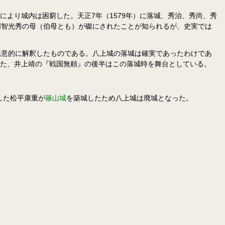
により城内は困窮した。天正7年（1579年）に落城、秀治、秀尚、秀
明智光秀の母（伯母とも）が磔にされたことが知られるが、史実では
恣意的に解釈したものである。八上城の落城は確実であったわけであ
た、井上靖の『戦国無頼』の後半はこの落城時を舞台としている。
した松平康重が
篠山城
を築城したため八上城は廃城となった。