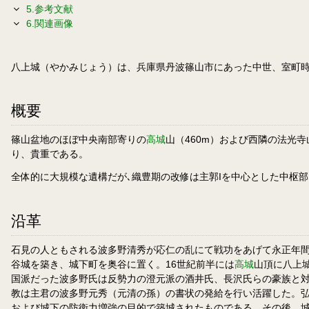
5.参考文献
6.関連画像
八上城（やかみじょう）は、兵庫県丹波篠山市にあった中世、室町
概要
篠山盆地のほぼ中央南部寄りの
高城
山（460m）および西隣の法光
り、貴重である。
全体的に大規模な遺構だが､織豊期の改修は主郭Iを中心とした中枢部に
沿革
石見の人ともされる波多野清秀が応仁の乱にて戦功をあげて永正年間
谷城を築き、城下町を奥谷に置く。16世紀前半には
高城
山頂に八上
国派だった波多野氏は反勢力の澄元派の酒井氏、長沢氏らの豪族と
教は主君の波多野元秀（元清の孫）の書状の発給を行い活躍した。弘治
および城下の防衛力増強の目的で築城されたものである。その後、