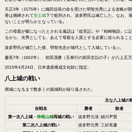
天正3年（1575年）に織田信長の命を受けた明智光秀による攻略が
香は捕縛されて
安土城
下で処刑され、波多野氏は滅亡した。なお、
ないことが明らかとなっている｡
この母親が磔になったとされる逸話は『総見記』や『柏崎物語』に
るから、光秀としても、あえて母親を人質とする必要に迫られるこ
波多野氏が滅亡した後、明智光忠が城代として入城している
。
[3]
慶長7年（1602年）、前田茂勝（五奉行の前田玄以の子）が八上五
2015年4月24日、日本遺産構成文化財に指定。
八上城の戦い
廃城になるまで数多くの籠城戦が繰り返された。
主な八上城の
合戦名
勝者
敗者
第一次八上城・
神尾山城
両城の戦い
波多野元清
細川尹賢
第二次八上城の戦い
波多野元秀
三好長慶