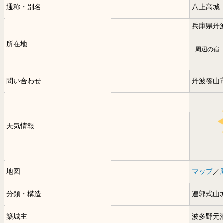
通称・別名
八上高城
兵庫県丹
所在地
周辺の宿
問い合わせ
丹波篠山
天気情報
地図
マップ
／
分類・構造
連郭式山
築城主
波多野元