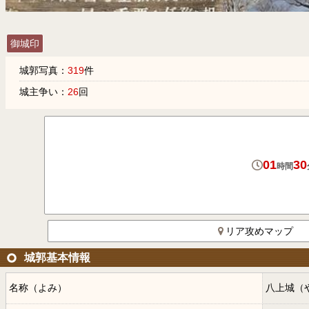
御城印
城郭写真：
319
件
城主争い：
26
回
01
30
時間
リア攻めマップ
城郭基本情報
名称（よみ）
八上城（