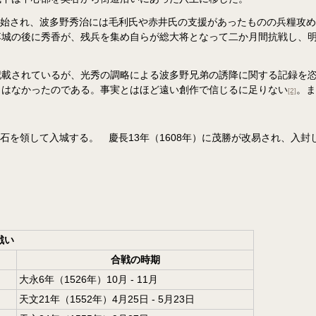
開始され、波多野秀治には毛利氏や赤井氏の支援があったものの兵糧攻め
落城の後に秀香が、残兵を集め自らが総大将となって二か月間抗戦し、
記載されているが、光秀の調略による波多野兄弟の誘降に関する記録を
とはなかったのである。事実とはほど遠い創作で信じるに足りない
。ま
[2]
万石を領して入城する。 慶長13年（1608年）に茂勝が改易され、入封
戦い
合戦の時期
大永6年（1526年）10月 - 11月
天文21年（1552年）4月25日 - 5月23日