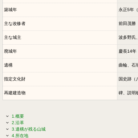
築城年
永正5年（
主な改修者
前田茂勝
主な城主
波多野氏
廃城年
慶長14年
遺構
曲輪、石
指定文化財
国史跡（
再建建造物
碑、説明
1.概要
2.沿革
3.遺構が残る山城
4.所在地