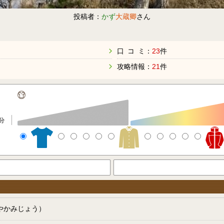
投稿者：
かず
大蔵卿
さん
口 コ ミ：
23
件
攻略情報：
21
件
分
やかみじょう）