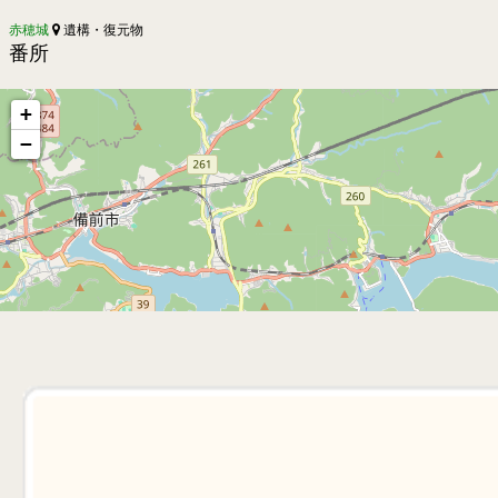
赤穂城
遺構・復元物
番所
+
−