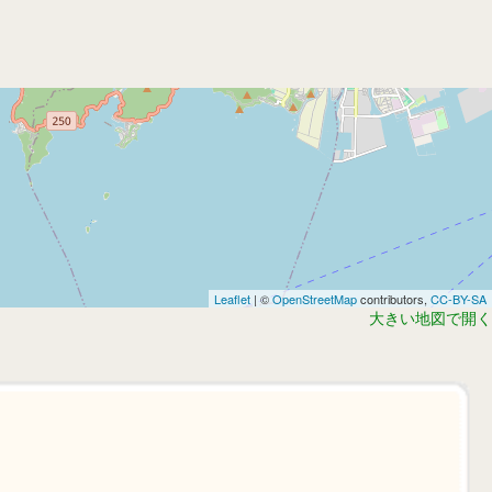
Leaflet
| ©
OpenStreetMap
contributors,
CC-BY-SA
大きい地図で開く