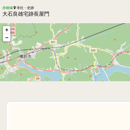
赤穂城
寺社・史跡
大石良雄宅跡長屋門
+
−