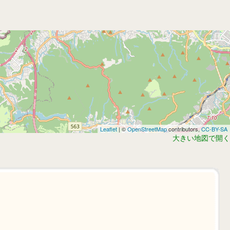
Leaflet
| ©
OpenStreetMap
contributors,
CC-BY-SA
大きい地図で開く