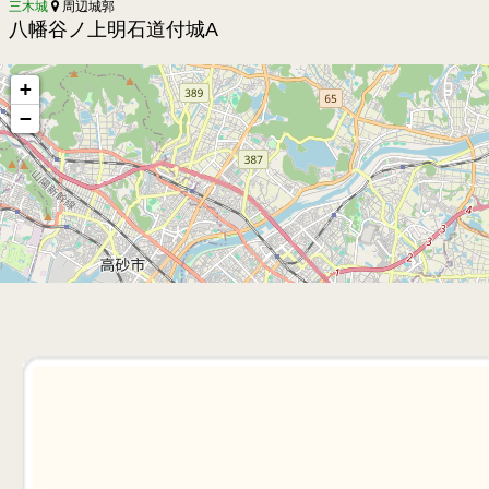
三木城
周辺城郭
八幡谷ノ上明石道付城A
+
−