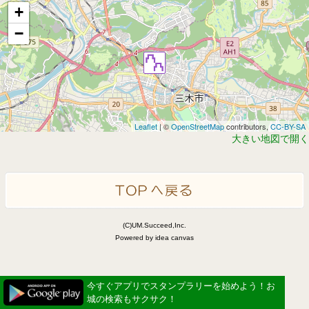
+
−
Leaflet
| ©
OpenStreetMap
contributors,
CC-BY-SA
大きい地図で開く
(C)UM.Succeed,Inc.
Powered by idea canvas
今すぐアプリでスタンプラリーを始めよう！お
城の検索もサクサク！