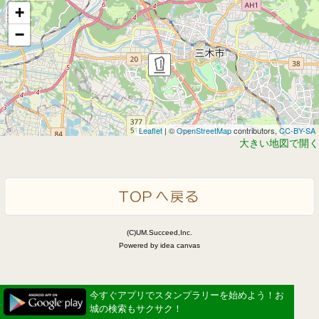
+
−
Leaflet
| ©
OpenStreetMap
contributors,
CC-BY-SA
大きい地図で開く
(C)UM.Succeed,Inc.
Powered by idea canvas
今すぐアプリでスタンプラリーを始めよう！お
城の検索もサクサク！