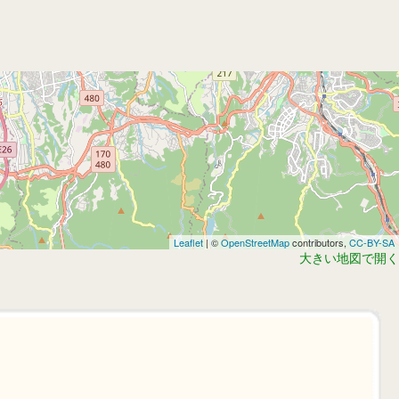
Leaflet
| ©
OpenStreetMap
contributors,
CC-BY-SA
大きい地図で開く