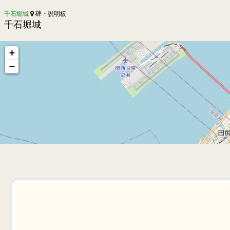
千石堀城
碑・説明板
千石堀城
+
−