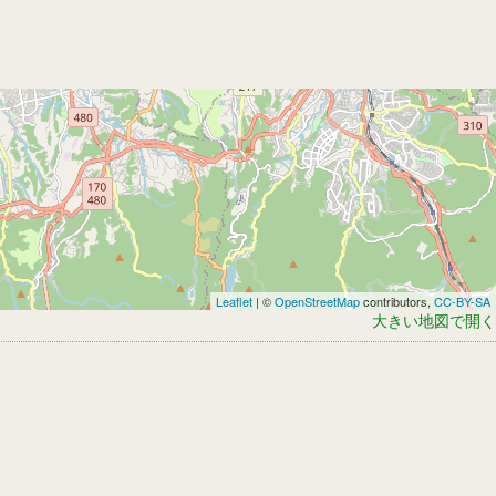
Leaflet
| ©
OpenStreetMap
contributors,
CC-BY-SA
大きい地図で開く