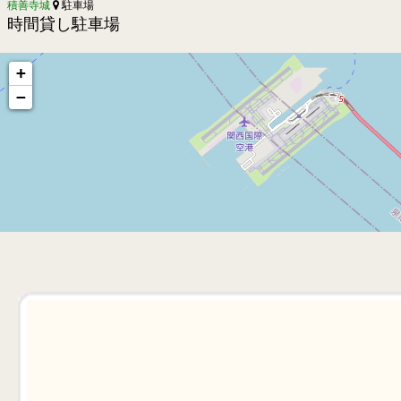
積善寺城
駐車場
時間貸し駐車場
+
−