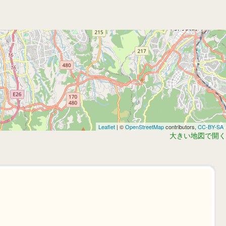
Leaflet
| ©
OpenStreetMap
contributors,
CC-BY-SA
大きい地図で開く