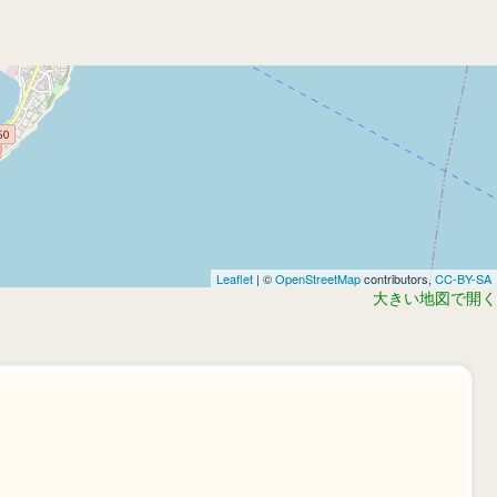
Leaflet
| ©
OpenStreetMap
contributors,
CC-BY-SA
大きい地図で開く