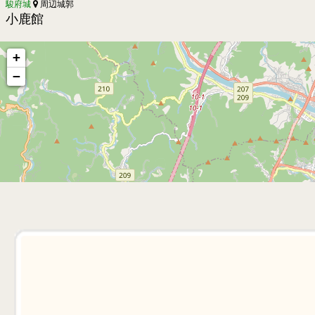
駿府城
周辺城郭
小鹿館
+
−