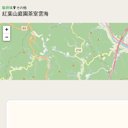
駿府城
その他
紅葉山庭園茶室雲海
+
−