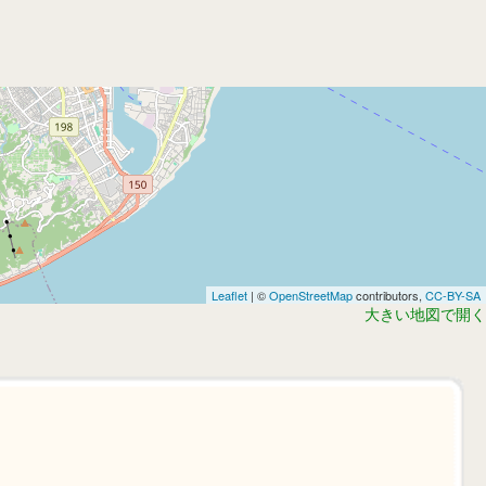
Leaflet
| ©
OpenStreetMap
contributors,
CC-BY-SA
大きい地図で開く