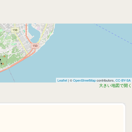
Leaflet
| ©
OpenStreetMap
contributors,
CC-BY-SA
大きい地図で開く