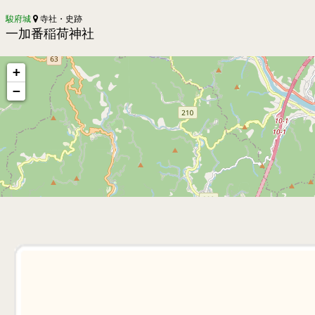
駿府城
寺社・史跡
一加番稲荷神社
+
−