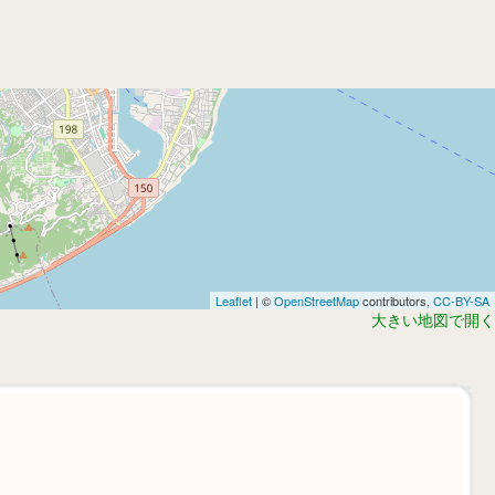
Leaflet
| ©
OpenStreetMap
contributors,
CC-BY-SA
大きい地図で開く