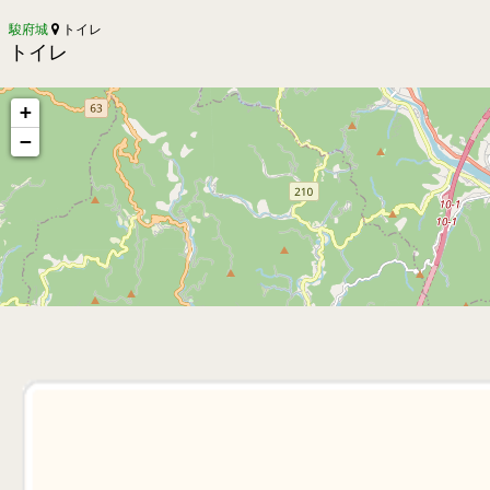
駿府城
トイレ
トイレ
+
−