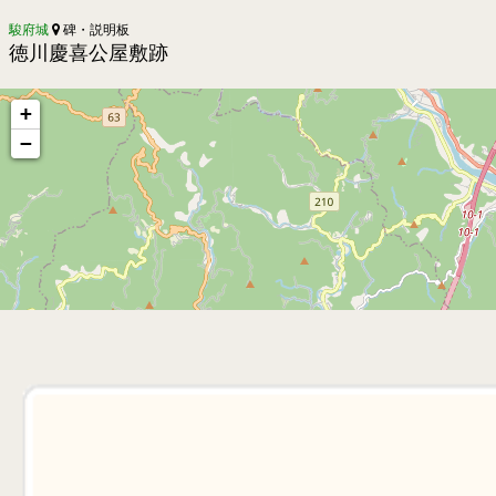
駿府城
碑・説明板
徳川慶喜公屋敷跡
+
−