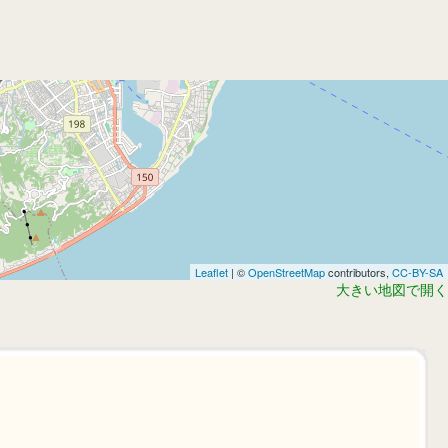
Leaflet
| ©
OpenStreetMap
contributors,
CC-BY-SA
大きい地図で開く