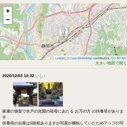
+
−
Leaflet
| ©
OpenStreetMap
contributors,
CC-BY-SA
大きい地図で開く
2020/12/03 10:32
いし♪
家康の側室で水戸の光圀の祖母にあたる お万の方 の供養塔がありま
す
供養塔の台座は5段程ありますが写真が横転していたためアップの写