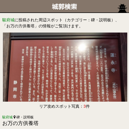
駿府城
に投稿された周辺スポット（カテゴリー：碑・説明板）、
「お万の方供養塔」の情報がご覧頂けます。
リア攻めスポット写真：
3
件
駿府城
碑・説明板
お万の方供養塔