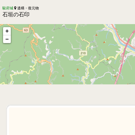
駿府城
遺構・復元物
石垣の石印
+
−