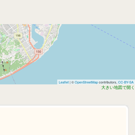
Leaflet
| ©
OpenStreetMap
contributors,
CC-BY-SA
大きい地図で開く