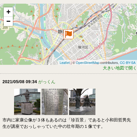
+
−
Leaflet
| ©
OpenStreetMap
contributors,
CC-BY-SA
大きい地図で開く
2021/05/08 09:34
がっくん
市内に家康公像が３体もあるのは「珍百景」であると小和田哲男先
生が講座でおっしゃっていた中の壮年期の１像です。