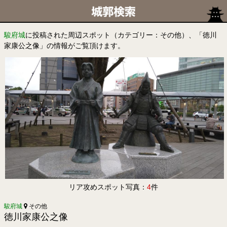
駿府城
に投稿された周辺スポット（カテゴリー：その他）、「徳川
家康公之像」の情報がご覧頂けます。
リア攻めスポット写真：
4
件
駿府城
その他
徳川家康公之像