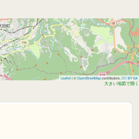
Leaflet
| ©
OpenStreetMap
contributors,
CC-BY-SA
大きい地図で開く