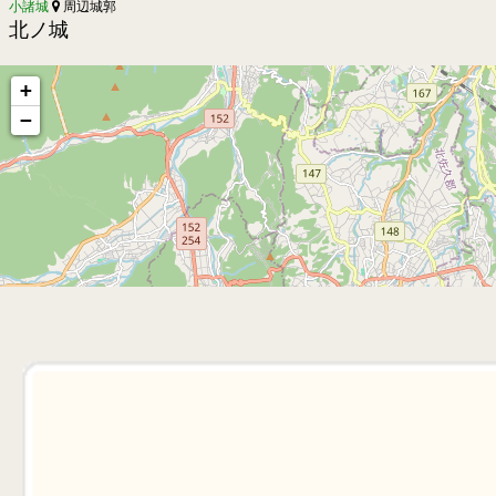
小諸城
周辺城郭
北ノ城
+
−