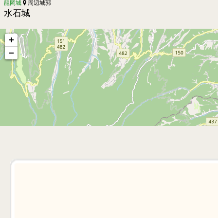
龍岡城
周辺城郭
水石城
+
−