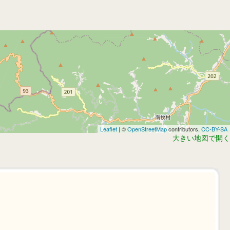
Leaflet
| ©
OpenStreetMap
contributors,
CC-BY-SA
大きい地図で開く