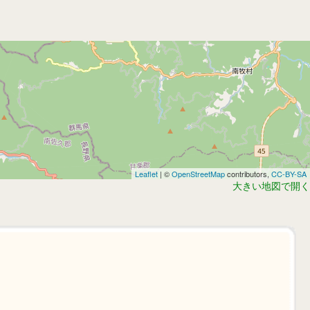
Leaflet
| ©
OpenStreetMap
contributors,
CC-BY-SA
大きい地図で開く