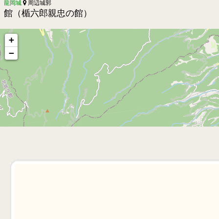
龍岡城
周辺城郭
館（楯六郎親忠の館）
+
−