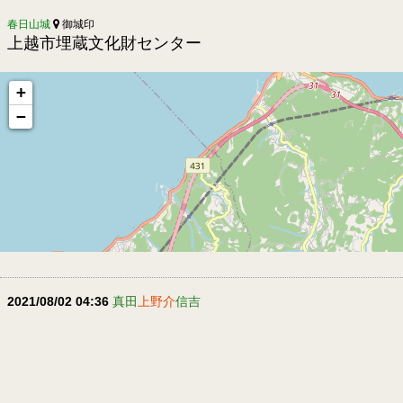
春日山城
御城印
上越市埋蔵文化財センター
+
−
2021/08/02 04:36
真田
上野介
信吉