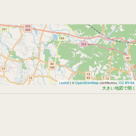
Leaflet
| ©
OpenStreetMap
contributors,
CC-BY-SA
大きい地図で開く