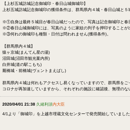
【上杉五城訪城記念御城印・春日山城御城印】
上杉五城訪城記念御城印の獲得条件は、群馬県内４城・春日山城と５
※①自身は最終５城目が春日山城だったので、写真は記念御城印と春
※②春日山城御城印には、写真のように家紋の判子を押印することが
※③何れの御城印も種類・日付は問われません(獲得条件)。
【群馬県内４城】
猿ヶ京城(まんてん星の湯)
沼田城(沼田市観光案内所)
白井城(道の駅こもち)
厩橋城・前橋城(ヴェントまえばし)
群馬県内４城は何れもアクセスし易くなっていますので、群馬県をご
コロナが再加速していますから、それぞれの施設に確認後、無理のな
2020/04/01 21:38
久緒利須
内大臣
4/1より「御城印」を上越市埋蔵文化センターで発売開始していまし