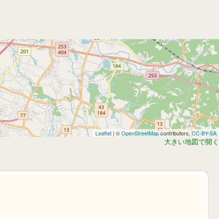
Leaflet
| ©
OpenStreetMap
contributors,
CC-BY-SA
大きい地図で開く