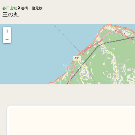
春日山城
遺構・復元物
三の丸
+
−