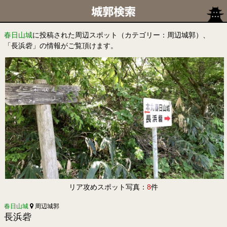
春日山城
に投稿された周辺スポット（カテゴリー：周辺城郭）、
「長浜砦」の情報がご覧頂けます。
リア攻めスポット写真：
8
件
春日山城
周辺城郭
長浜砦