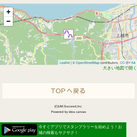
+
−
Leaflet
| ©
OpenStreetMap
contributors,
CC-BY-SA
大きい地図で開く
(C)UM.Succeed,Inc.
Powered by idea canvas
今すぐアプリでスタンプラリーを始めよう！お
城の検索もサクサク！