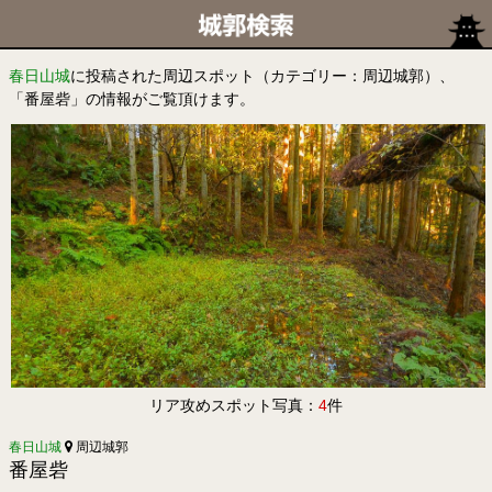
春日山城
に投稿された周辺スポット（カテゴリー：周辺城郭）、
「番屋砦」の情報がご覧頂けます。
リア攻めスポット写真：
4
件
春日山城
周辺城郭
番屋砦