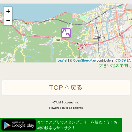
+
−
Leaflet
| ©
OpenStreetMap
contributors,
CC-BY-SA
大きい地図で開く
(C)UM.Succeed,Inc.
Powered by idea canvas
今すぐアプリでスタンプラリーを始めよう！お
城の検索もサクサク！