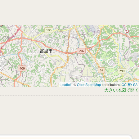
Leaflet
| ©
OpenStreetMap
contributors,
CC-BY-SA
大きい地図で開く