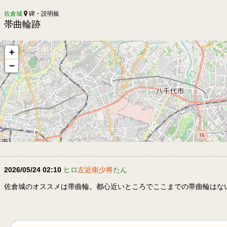
佐倉城
碑・説明板
帯曲輪跡
+
−
2026/05/24 02:10
ヒロ
左近衛少将
たん
佐倉城のオススメは帯曲輪。都心近いところでここまでの帯曲輪はな