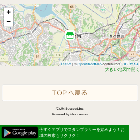
+
−
Leaflet
| ©
OpenStreetMap
contributors,
CC-BY-SA
大きい地図で開く
(C)UM.Succeed,Inc.
Powered by idea canvas
今すぐアプリでスタンプラリーを始めよう！お
城の検索もサクサク！