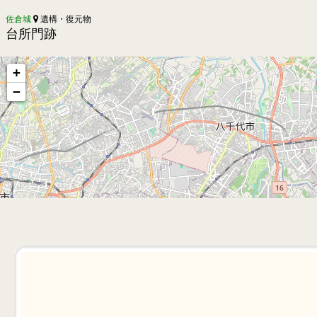
佐倉城
遺構・復元物
台所門跡
+
−