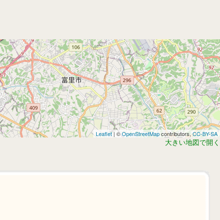
Leaflet
| ©
OpenStreetMap
contributors,
CC-BY-SA
大きい地図で開く